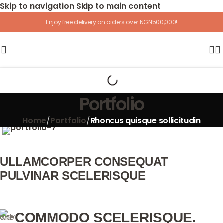
Skip to navigation
Skip to main content
Enjoy free delivery on orders over NGN500,000!
Portfolio
Home
/
Portfolio
/
Rhoncus quisque sollicitudin
ULLAMCORPER CONSEQUAT
PULVINAR SCELERISQUE
COMMODO SCELERISQUE.